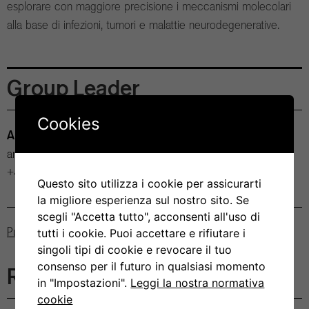
esplorare con maggiore precisione i meccanismi molecolari
alla base di infezioni, tumori e malattie neurodegenerative.
Group Leader
Cookies
Andrea Cavalli
andrea.cavalli@irb.usi.ch
+41 58 666 7234
Questo sito utilizza i cookie per assicurarti
la migliore esperienza sul nostro sito. Se
scegli "Accetta tutto", acconsenti all'uso di
Pubblicazioni
tutti i cookie. Puoi accettare e rifiutare i
singoli tipi di cookie e revocare il tuo
consenso per il futuro in qualsiasi momento
Ricercatori
in "Impostazioni".
Leggi la nostra normativa
cookie