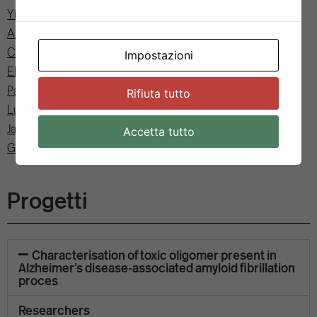
Yingyi Chen
Alberto Furlan
Concetta Guerra
Impostazioni
Elie François Jaumin
Patrizia Locatelli
Rifiuta tutto
Luca Pancolini
Jacopo Sgrignani
Accetta tutto
Giada Zoppi
Progetti
Characterisation of toxic oligomer present in
Alzheimer’s disease-associated amyloid fibrillation
proces
Researchers