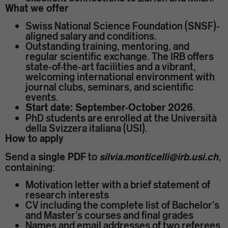
What we offer
Swiss National Science Foundation (SNSF)-
aligned salary and conditions.
Outstanding training, mentoring, and
regular scientific exchange. The IRB offers
state-of-the-art facilities and a vibrant,
welcoming international environment with
journal clubs, seminars, and scientific
events.
.
Start date: September-October 2026
PhD students are enrolled at the Università
della Svizzera italiana (USI).
How to apply
Send a
to
,
single PDF
silvia.monticelli@irb.usi.ch
containing:
Motivation letter with a brief statement of
research interests
CV including the complete list of Bachelor’s
and Master’s courses and final grades
Names and email addresses of two referees