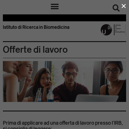
×
Istituto di Ricerca in Biomedicina – IRB Bellinzona Svizzera
Istituto di Ricerca in Biomedicina
Offerte di lavoro
Prima di applicare ad una offerta di lavoro presso l’IRB,
si consiglia di leggere: