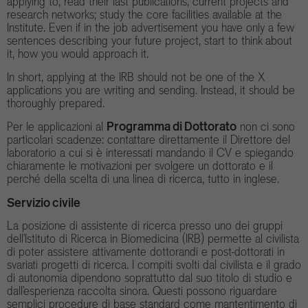
applying to, read their last publications, current projects and
research networks; study the core facilities available at the
Institute. Even if in the job advertisement you have only a few
sentences describing your future project, start to think about
it, how you would approach it.
In short, applying at the IRB should not be one of the X
applications you are writing and sending. Instead, it should be
thoroughly prepared.
Programma di Dottorato
Per le applicazioni al
non ci sono
particolari scadenze: contattare direttamente il Direttore del
laboratorio a cui si è interessati mandando il CV e spiegando
chiaramente le motivazioni per svolgere un dottorato e il
perché della scelta di una linea di ricerca, tutto in inglese.
Servizio civile
La posizione di assistente di ricerca presso uno dei gruppi
dell’Istituto di Ricerca in Biomedicina (IRB) permette al civilista
di poter assistere attivamente dottorandi e post-dottorati in
svariati progetti di ricerca. I compiti svolti dal civilista e il grado
di autonomia dipendono soprattutto dal suo titolo di studio e
dall’esperienza raccolta sinora. Questi possono riguardare
semplici procedure di base standard come mantentimento di