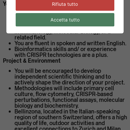
Your profile
Rifiuta tutto
You are highly motivated and excited about
developing scientific independence.
Accetta tutto
You recently completed a Master’s degree
in Immunology, Molecular Biology, or a
related field.
You are fluent in spoken and written English.
Bioinformatics skills and/ or experience
with CRISPR technologies are a plus.
Project & Environment
You will be encouraged to develop
independent scientific thinking and to
actively shape the direction of your project.
Methodologies will include primary cell
culture, flow cytometry, CRISPR-based
perturbations, functional assays, molecular
biology and biochemistry.
Bellinzona, located in the Italian-speaking
region of southern Switzerland, offers a high
quality of life, outdoor activities and
excellent connections to Zurich and Milan.