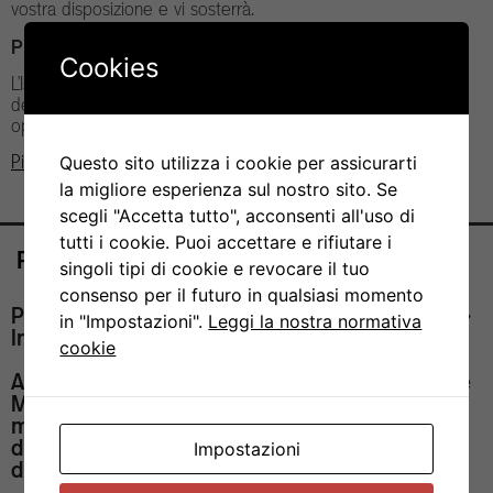
vostra disposizione e vi sosterrà.
Piano per la parità di genere
Cookies
L’Istituto di Ricerca in Biomedicina mira a stabilire una cultura
del rispetto, a promuovere la diversità e a migliorare le pari
opportunità.
Piano per la parità di genere dell’IRB
Questo sito utilizza i cookie per assicurarti
la migliore esperienza sul nostro sito. Se
scegli "Accetta tutto", acconsenti all'uso di
tutti i cookie. Puoi accettare e rifiutare i
Posizioni aperte
singoli tipi di cookie e revocare il tuo
consenso per il futuro in qualsiasi momento
PhD Student position in Molecular
in "Impostazioni".
Leggi la nostra normativa
Immunology (Dr. Silvia Monticelli)
cookie
A funded PhD student position is available in the
Molecular Immunology lab to explore molecular
mechanisms controlling immune-cell
differentiation and function in health and
Impostazioni
disease, with a focus on human T cells.