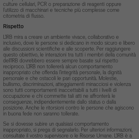
culture cellulari, PCR o preparazione di reagenti oppure
l’utilizzo di macchinari e tecniche più complesse come
citometria di flusso.
Rispetto
L’IRB mira a creare un ambiente vivace, collaborativo e
inclusivo, dove le persone si dedicano in modo sicuro e libero
alle discussioni scientifiche e alle scoperte. Per raggiungere
questo obiettivo, le interazioni tra tutti i membri della comunità
dell’IRB dovrebbero essere sempre basate sul rispetto
reciproco. L’IRB non tollererà alcun comportamento
inappropriato che offenda l’integrità personale, la dignità
personale e che ostacoli le pari opportunità. Molestie,
bullismo, discriminazioni, atteggiamenti minacciosi e violenza
sono tutti comportamenti inaccettabili a tutti i livelli di
occupazione e chi commette tali atti ne affronterà le
conseguenze, indipendentemente dallo status o dalla
posizione. Anche le ritorsioni contro le persone che agiscono
in buona fede non saranno tollerate.
Se si dovesse subire un qualsiasi comportamento
inappropriato, si prega di segnalarlo. Per ulteriori informazioni,
consultate il vostro supervisore o le Risorse Umane. L’IRB è a