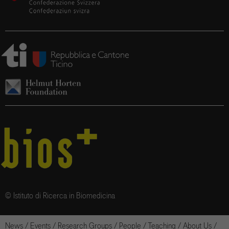
© Istituto di Ricerca in Biomedicina
News
/
Events
/
Research Groups
/
People
/
Teaching
/
About Us
/