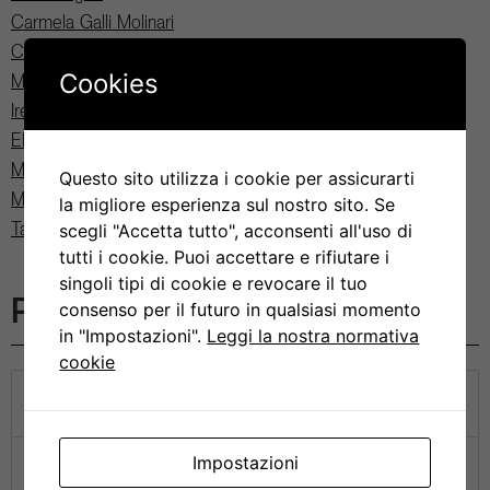
Carmela Galli Molinari
Carolin Hoefner
Cookies
Marika Kucinska
Irene Martinelli
Elena Parolin
Mikhail Rudinskiy
Questo sito utilizza i cookie per assicurarti
Momo Shimizu
la migliore esperienza sul nostro sito. Se
Tatiana Soldà
scegli "Accetta tutto", acconsenti all'uso di
tutti i cookie. Puoi accettare e rifiutare i
singoli tipi di cookie e revocare il tuo
Progetti
consenso per il futuro in qualsiasi momento
in "Impostazioni".
Leggi la nostra normativa
cookie
Comparative Interactomics to Identify Novel ER-
Resident Quality Control Players
Researchers
Impostazioni