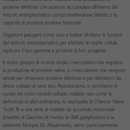
proteine difettose che possono accumularsi all’interno del
reticolo endoplasmatico compromettendone l’attività, o la
capacità di produrre proteine funzionali.
Organismi patogeni come virus e batteri sfruttano le funzioni
del reticolo endoplasmatico per infettare le nostre cellule,
replicare il loro genoma e produrre la loro progenie.
Il nostro gruppo di ricerca studia i meccanismi che regolano
la produzione di proteine native, e i meccanismi che vengono
attivati per rimuovere proteine difettose e per difenderci da
stress cellulari di vario tipo. Riproduciamo, e cerchiamo di
curare nei nostri modelli cellulari, malattie rare come la
deficienza di alfa1-antitripsina, la neuropatia di Charcot- Marie-
Tooth 1B e una serie di malattie da accumulo lisosomiale
(malattie di Gaucher, di Hunter, la GM1 gangliosidosi e la
sindrome Morquio B). Attualmente, siamo particolarmente