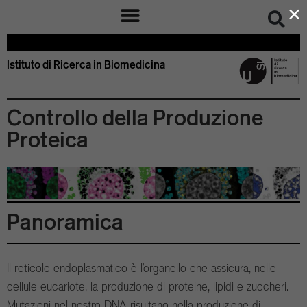
×
Istituto di Ricerca in Biomedicina – IRB Bellinzona Svizzera
Istituto di Ricerca in Biomedicina
Controllo della Produzione
Proteica
Panoramica
Il reticolo endoplasmatico è l’organello che assicura, nelle
cellule eucariote, la produzione di proteine, lipidi e zuccheri.
Mutazioni nel nostro DNA risultano nella produzione di