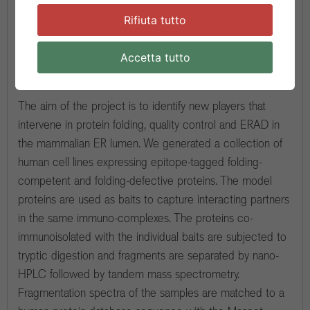
Maurizio Molinari
– Group Leader
Tatiana Soldà
– Scientist
Rifiuta tutto
Status:
in progress
Accetta tutto
Overview
The aim of the project is to identify new players that
intervene in protein folding, quality control and ERAD in
the mammalian ER lumen. We generated a collection of
human cell lines expressing epitope-tagged folding-
competent and folding-defective proteins. The model
proteins are used as baits to capture interacting partners
in the same immuno-complexes. The proteins co-
immunoisolated with the individual baits are subjected to
tryptic digestion and fragments are separated by nano-
HPLC followed by tandem mass spectrometry.
Fragmentation spectra of the samples are matched to a