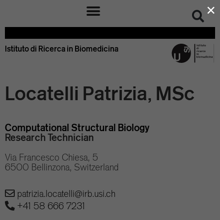
×
Istituto di Ricerca in Biomedicina – IRB Bellinzona Svizzera
Istituto di Ricerca in Biomedicina
Locatelli Patrizia, MSc
Computational Structural Biology
Research Technician
Via Francesco Chiesa, 5
6500 Bellinzona, Switzerland
patrizia.locatelli@irb.usi.ch
+41 58 666 7231