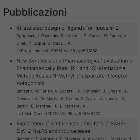
Pubblicazioni
AI-assisted design of ligands for lipocalin-2
Sgrignani, J. Buscarini, S. Locatelli, P. Guerra, C. Furlan, A.
Chen, Y. Zoppi, G. Cavalli, A.
in Front Immunol (2025) Vol.16 pp1631868
New Synthesis and Pharmacological Evaluation of
Enantiomerically Pure (R)- and (S)-Methadone
Metabolites as N-Methyl-d-aspartate Receptor
Antagonists
Banzato, M. Furlan, A. Locatelli, P. Sgrignani, J. Ongaro, A.
Dolmella, A. De Martin, S. Comai, S. Cavalli, A. Inturrisi, C.
Bettini, E. Manfredi, P. L. Mattarei, A.
in J Med Chem (2025) Vol.68 pp5455-5470
Exploration of isatin-based inhibitors of SARS-
CoV-2 Nsp15 endoribonuclease
Rampias, T. Antoniou, T. Stevaert, A. Kravariti, L. Van Loy, B.