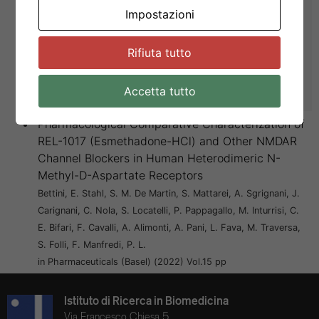
Impostazioni
antidepressant
Fava, M. Stahl, S. M. De Martin, S. Mattarei, A. Bettini, E.
Comai, S. Alimonti, A. Bifari, F. Pani, L. Folli, F. Guidetti, C.
Rifiuta tutto
Furlan, A. Sgrignani, J. Locatelli, P. Cavalli, A. O'Gorman, C.
Traversa, S. Inturrisi, C. E. Pappagallo, M. Manfredi, P. L.
Accetta tutto
in Eur Arch Psychiatry Clin Neurosci (2023) Vol. pp
Pharmacological Comparative Characterization of
REL-1017 (Esmethadone-HCl) and Other NMDAR
Channel Blockers in Human Heterodimeric N-
Methyl-D-Aspartate Receptors
Bettini, E. Stahl, S. M. De Martin, S. Mattarei, A. Sgrignani, J.
Carignani, C. Nola, S. Locatelli, P. Pappagallo, M. Inturrisi, C.
E. Bifari, F. Cavalli, A. Alimonti, A. Pani, L. Fava, M. Traversa,
S. Folli, F. Manfredi, P. L.
in Pharmaceuticals (Basel) (2022) Vol.15 pp
Istituto di Ricerca in Biomedicina
Via Francesco Chiesa 5