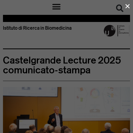
×
Istituto di Ricerca in Biomedicina – IRB Bellinzona Svizzera
Istituto di Ricerca in Biomedicina
Castelgrande Lecture 2025
comunicato-stampa