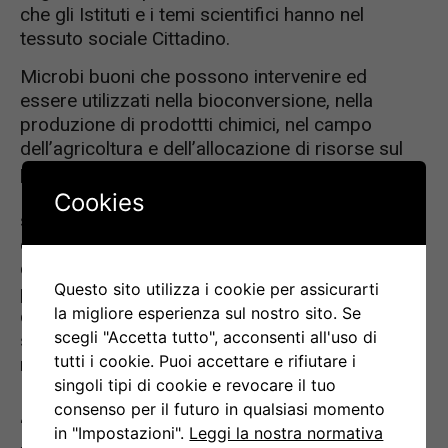
che gli Istituti e i temi scientifici hanno nel
tessuto sociale Cittadino.
Microbi buoni che possono intervenire ed
essere utilizzati nella bioconversione, nella
produzione di prodottti chimici, nel campo
dell’agricoltura e dell’allocazione di risorse sul
pianeta. Queste la panoramica che ha offerto il
Prof. Rappuoli nella sua Lecture, spiegando quali
Cookies
siano gli obiettivi di una ricerca scientifica
orientata in questa direzione: aumentare la
consapevolezza di come le scienze microbiche
Questo sito utilizza i cookie per assicurarti
possano contribuire ad affrontare il
la migliore esperienza sul nostro sito. Se
cambiamento climatico e rendere il pianeta
scegli "Accetta tutto", acconsenti all'uso di
sostenibile per offrire strumenti e supporto nel
tutti i cookie. Puoi accettare e rifiutare i
raggiungimento degli SDGs (Sustainable
singoli tipi di cookie e revocare il tuo
Development Goals) delle Nazioni Unite.
consenso per il futuro in qualsiasi momento
“Quello che spero è che i microbi possano darci
in "Impostazioni".
Leggi la nostra normativa