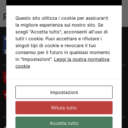
Pubblicazioni
Questo sito utilizza i cookie per assicurarti
la migliore esperienza sul nostro sito. Se
scegli "Accetta tutto", acconsenti all'uso di
Istituto di Ricerca in Biomedicina
tutti i cookie. Puoi accettare e rifiutare i
Via Francesco Chiesa 5
singoli tipi di cookie e revocare il tuo
6500 Bellinzona, Switzerland
consenso per il futuro in qualsiasi momento
Tel. +41 58 666 7000
in "Impostazioni".
Leggi la nostra normativa
cookie
Impostazioni
Rifiuta tutto
Accetta tutto