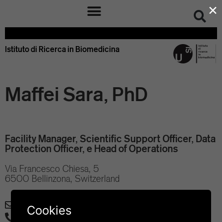
×
Istituto di Ricerca in Biomedicina – IRB Bellinzona Svizzera
Istituto di Ricerca in Biomedicina
Maffei Sara, PhD
Facility Manager, Scientific Support Officer, Data
Protection Officer, e Head of Operations
Via Francesco Chiesa, 5
6500 Bellinzona, Switzerland
sara.maffei@irb.usi.ch
Cookies
+41 58 666 7422