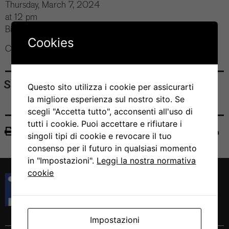
Thursday, March 7, 2024
at 12 pm
Bios+ Seminar Room
Cookies
Contact: Prof. Davide Robbiani
Share
Questo sito utilizza i cookie per assicurarti
la migliore esperienza sul nostro sito. Se
scegli "Accetta tutto", acconsenti all'uso di
tutti i cookie. Puoi accettare e rifiutare i
Print
singoli tipi di cookie e revocare il tuo
consenso per il futuro in qualsiasi momento
in "Impostazioni".
Leggi la nostra normativa
cookie
Istituto di Ricerca in Biomedicina
Via Francesco Chiesa 5
6500 Bellinzona, Switzerland
Tel. +41 58 666 7000
Impostazioni