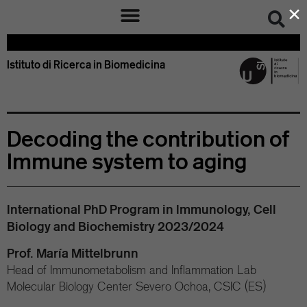
×
Istituto di Ricerca in Biomedicina – IRB Bellinzona Svizzera
Istituto di Ricerca in Biomedicina
Decoding the contribution of
Immune system to aging
International PhD Program in Immunology, Cell
Biology and Biochemistry 2023/2024
Prof. María Mittelbrunn
Head of Immunometabolism and Inflammation Lab
Molecular Biology Center Severo Ochoa, CSIC (ES)